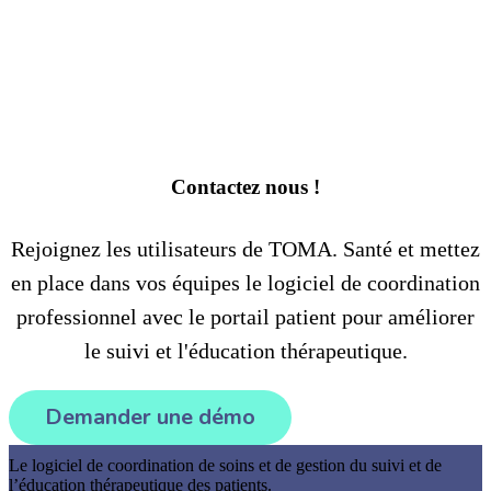
Une équipe d’experts vous accompagne dans votre
utilisation du logiciel TOMA.Santé et l’usage de ses
fonctionnalités. Chaque situation à une solution,
nous sommes la pour vous aider.
Contactez nous !
Rejoignez les utilisateurs de TOMA. Santé et mettez
en place dans vos équipes le logiciel de coordination
professionnel avec le portail patient pour améliorer
le suivi et l'éducation thérapeutique.
Demander une démo
Le logiciel de coordination de soins et de gestion du suivi et de
l’éducation thérapeutique des patients.